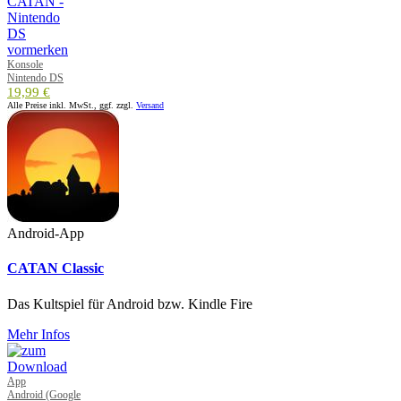
Konsole
Nintendo DS
19,99 €
Alle Preise inkl. MwSt., ggf. zzgl.
Versand
Android-App
CATAN Classic
Das Kultspiel für Android bzw. Kindle Fire
Mehr Infos
App
Android (Google