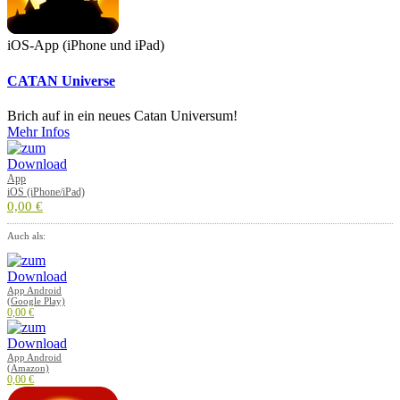
iOS-App (iPhone und iPad)
CATAN Universe
Brich auf in ein neues Catan Universum!
Mehr Infos
App
iOS (iPhone/iPad)
0,00 €
Auch als:
App Android
(Google Play)
0,00 €
App Android
(Amazon)
0,00 €