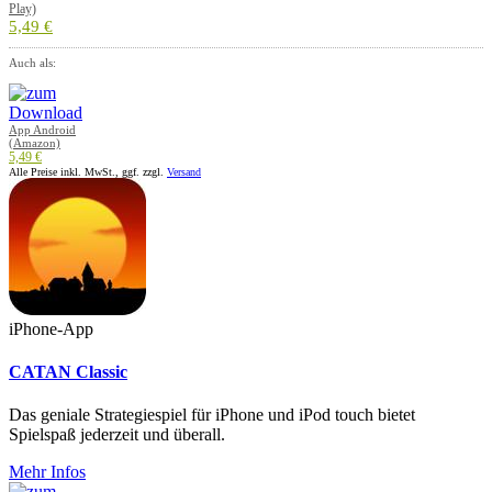
Play)
5,49 €
Auch als:
App Android
(Amazon)
5,49 €
Alle Preise inkl. MwSt., ggf. zzgl.
Versand
iPhone-App
CATAN Classic
Das geniale Strategiespiel für iPhone und iPod touch bietet
Spielspaß jederzeit und überall.
Mehr Infos