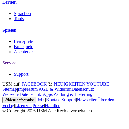
Lernen
Sprachen
Tools
Spielen
Lernspiele
Brettspiele
Abenteuer
Service
Support
USM auf:
FACEBOOK
NEUIGKEITEN
YOUTUBE
Sitemap
|
Impressum
|
AGB & Widerruf
|
Datenschutz
Webseite
|
Datenschutz Apps
|
Zahlung & Lieferung
|
|
Jobs
|
Kontakt
|
Support
|
Newsletter
|
Über den
Widerrufsformular
Verlag
|
Lizenzen
|
Presse
|
Händler
© Copyright 2026 USM Alle Rechte vorbehalten