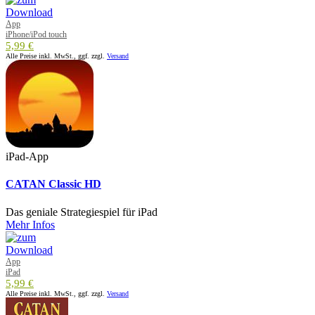
App
iPhone/iPod touch
5,99 €
Alle Preise inkl. MwSt., ggf. zzgl.
Versand
iPad-App
CATAN Classic HD
Das geniale Strategiespiel für iPad
Mehr Infos
App
iPad
5,99 €
Alle Preise inkl. MwSt., ggf. zzgl.
Versand