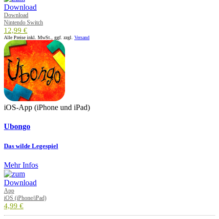
Download
Nintendo Switch
12,99 €
Alle Preise inkl. MwSt., ggf. zzgl.
Versand
iOS-App (iPhone und iPad)
Ubongo
Das wilde Legespiel
Mehr Infos
App
iOS (iPhone/iPad)
4,99 €