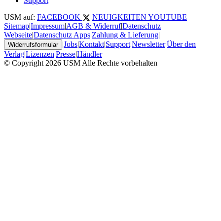
Support
USM auf:
FACEBOOK
NEUIGKEITEN
YOUTUBE
Sitemap
|
Impressum
|
AGB & Widerruf
|
Datenschutz
Webseite
|
Datenschutz Apps
|
Zahlung & Lieferung
|
|
Jobs
|
Kontakt
|
Support
|
Newsletter
|
Über den
Widerrufsformular
Verlag
|
Lizenzen
|
Presse
|
Händler
© Copyright 2026 USM Alle Rechte vorbehalten