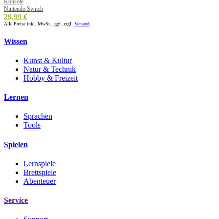
Konsole
Nintendo Switch
29,99 €
Alle Preise inkl. MwSt., ggf. zzgl.
Versand
Wissen
Kunst & Kultur
Natur & Technik
Hobby & Freizeit
Lernen
Sprachen
Tools
Spielen
Lernspiele
Brettspiele
Abenteuer
Service