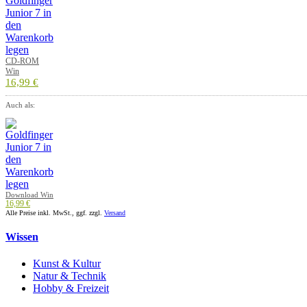
CD-ROM
Win
16,99 €
Auch als:
Download Win
16,99 €
Alle Preise inkl. MwSt., ggf. zzgl.
Versand
Wissen
Kunst & Kultur
Natur & Technik
Hobby & Freizeit