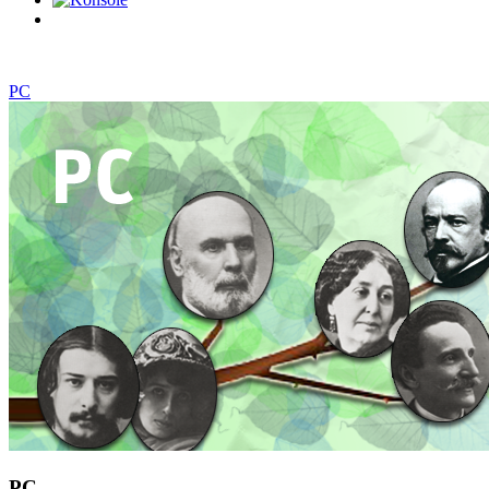
0
Artikel
PC
PC