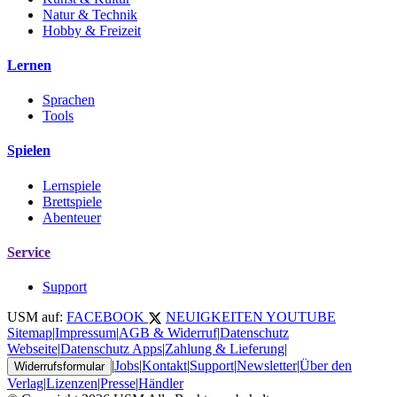
Natur & Technik
Hobby & Freizeit
Lernen
Sprachen
Tools
Spielen
Lernspiele
Brettspiele
Abenteuer
Service
Support
USM auf:
FACEBOOK
NEUIGKEITEN
YOUTUBE
Sitemap
|
Impressum
|
AGB & Widerruf
|
Datenschutz
Webseite
|
Datenschutz Apps
|
Zahlung & Lieferung
|
|
Jobs
|
Kontakt
|
Support
|
Newsletter
|
Über den
Widerrufsformular
Verlag
|
Lizenzen
|
Presse
|
Händler