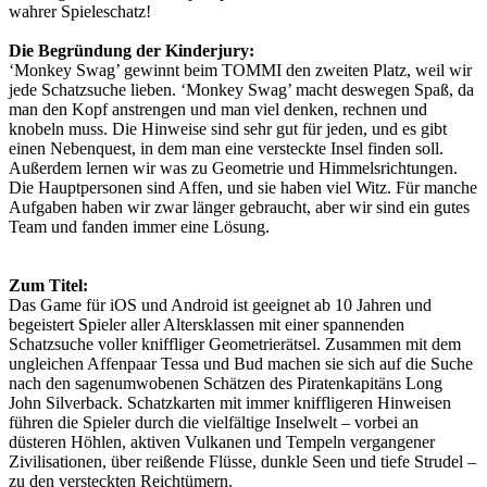
wahrer Spieleschatz!
Die Begründung der Kinderjury:
‘Monkey Swag’ gewinnt beim TOMMI den zweiten Platz, weil wir
jede Schatzsuche lieben. ‘Monkey Swag’ macht deswegen Spaß, da
man den Kopf anstrengen und man viel denken, rechnen und
knobeln muss. Die Hinweise sind sehr gut für jeden, und es gibt
einen Nebenquest, in dem man eine versteckte Insel finden soll.
Außerdem lernen wir was zu Geometrie und Himmelsrichtungen.
Die Hauptpersonen sind Affen, und sie haben viel Witz. Für manche
Aufgaben haben wir zwar länger gebraucht, aber wir sind ein gutes
Team und fanden immer eine Lösung.
Zum Titel:
Das Game für iOS und Android ist geeignet ab 10 Jahren und
begeistert Spieler aller Altersklassen mit einer spannenden
Schatzsuche voller kniffliger Geometrierätsel. Zusammen mit dem
ungleichen Affenpaar Tessa und Bud machen sie sich auf die Suche
nach den sagenumwobenen Schätzen des Piratenkapitäns Long
John Silverback. Schatzkarten mit immer kniffligeren Hinweisen
führen die Spieler durch die vielfältige Inselwelt – vorbei an
düsteren Höhlen, aktiven Vulkanen und Tempeln vergangener
Zivilisationen, über reißende Flüsse, dunkle Seen und tiefe Strudel –
zu den versteckten Reichtümern.