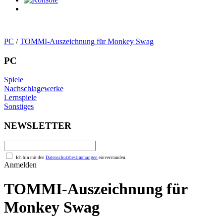
0
Artikel
PC
/
TOMMI-Auszeichnung für Monkey Swag
PC
Spiele
Nachschlagewerke
Lernspiele
Sonstiges
NEWSLETTER
Ich bin mit den
Datenschutzbestimmungen
einverstanden.
Anmelden
TOMMI-Auszeichnung für
Monkey Swag