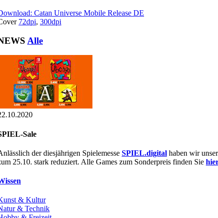
Download: Catan Universe Mobile Release DE
Cover
72dpi
,
300dpi
NEWS
Alle
22.10.2020
SPIEL-Sale
Anlässlich der diesjährigen Spielemesse
SPIEL.digital
haben wir unser
zum 25.10. stark reduziert. Alle Games zum Sonderpreis finden Sie
hie
Wissen
Kunst & Kultur
Natur & Technik
Hobby & Freizeit