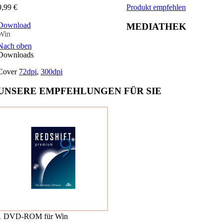
9,99 €
Produkt empfehlen
Download
MEDIATHEK
Win
Nach oben
Downloads
Cover
72dpi
,
300dpi
UNSERE EMPFEHLUNGEN FÜR SIE
1 DVD-ROM für Win