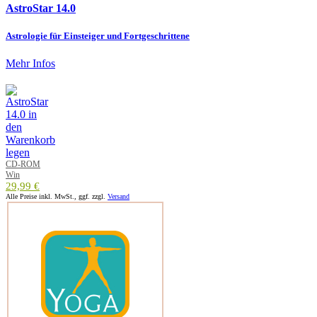
AstroStar 14.0
Astrologie für Einsteiger und Fortgeschrittene
Mehr Infos
CD-ROM
Win
29,99 €
Alle Preise inkl. MwSt., ggf. zzgl.
Versand