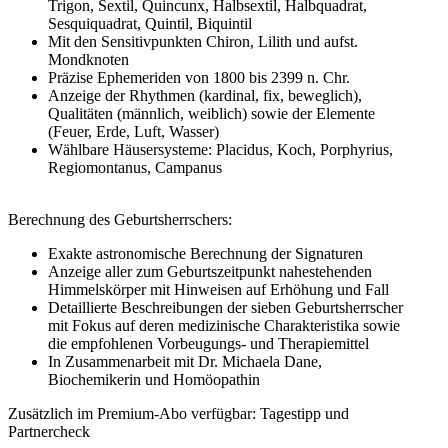
Trigon, Sextil, Quincunx, Halbsextil, Halbquadrat,
Sesquiquadrat, Quintil, Biquintil
Mit den Sensitivpunkten Chiron, Lilith und aufst.
Mondknoten
Präzise Ephemeriden von 1800 bis 2399 n. Chr.
Anzeige der Rhythmen (kardinal, fix, beweglich),
Qualitäten (männlich, weiblich) sowie der Elemente
(Feuer, Erde, Luft, Wasser)
Wählbare Häusersysteme: Placidus, Koch, Porphyrius,
Regiomontanus, Campanus
Berechnung des Geburtsherrschers:
Exakte astronomische Berechnung der Signaturen
Anzeige aller zum Geburtszeitpunkt nahestehenden
Himmelskörper mit Hinweisen auf Erhöhung und Fall
Detaillierte Beschreibungen der sieben Geburtsherrscher
mit Fokus auf deren medizinische Charakteristika sowie
die empfohlenen Vorbeugungs- und Therapiemittel
In Zusammenarbeit mit Dr. Michaela Dane,
Biochemikerin und Homöopathin
Zusätzlich im Premium-Abo verfügbar: Tagestipp und
Partnercheck