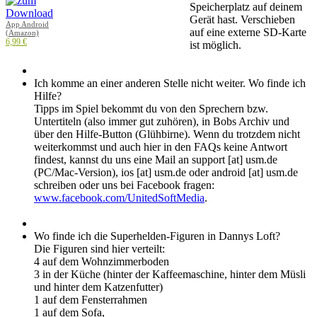
Speicherplatz auf deinem
Gerät hast. Verschieben
App Android
auf eine externe SD-Karte
(Amazon)
6,99 €
ist möglich.
Ich komme an einer anderen Stelle nicht weiter. Wo finde ich
Hilfe?
Tipps im Spiel bekommt du von den Sprechern bzw.
Untertiteln (also immer gut zuhören), in Bobs Archiv und
über den Hilfe-Button (Glühbirne). Wenn du trotzdem nicht
weiterkommst und auch hier in den FAQs keine Antwort
findest, kannst du uns eine Mail an support [at] usm.de
(PC/Mac-Version), ios [at] usm.de oder android [at] usm.de
schreiben oder uns bei Facebook fragen:
www.facebook.com/UnitedSoftMedia
.
Wo finde ich die Superhelden-Figuren in Dannys Loft?
Die Figuren sind hier verteilt:
4 auf dem Wohnzimmerboden
3 in der Küche (hinter der Kaffeemaschine, hinter dem Müsli
und hinter dem Katzenfutter)
1 auf dem Fensterrahmen
1 auf dem Sofa,