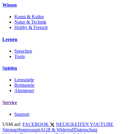
Wissen
Kunst & Kultur
Natur & Technik
Hobby & Freizeit
Lernen
Sprachen
Tools
Spielen
Lernspiele
Brettspiele
Abenteuer
Service
Support
USM auf:
FACEBOOK
NEUIGKEITEN
YOUTUBE
Sitemap
|
Impressum
|
AGB & Widerruf
|
Datenschutz