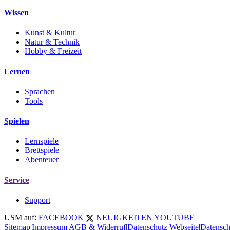
Wissen
Kunst & Kultur
Natur & Technik
Hobby & Freizeit
Lernen
Sprachen
Tools
Spielen
Lernspiele
Brettspiele
Abenteuer
Service
Support
USM auf:
FACEBOOK
NEUIGKEITEN
YOUTUBE
Sitemap
|
Impressum
|
AGB & Widerruf
|
Datenschutz Webseite
|
Datensch