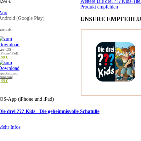
4,99 €
Weitere Die drei ??? Kids-Tite
Produkt empfehlen
App
Android (Google Play)
UNSERE EMPFEHLU
uch als:
App iOS
iPhone/iPad)
,99 €
App Android
(Amazon)
,99 €
iOS-App (iPhone und iPad)
Die drei ??? Kids - Die geheimnisvolle Schatulle
Mehr Infos