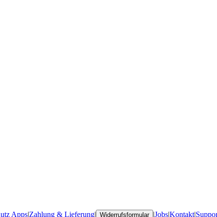
utz Apps
|
Zahlung & Lieferung
|
|
Jobs
|
Kontakt
|
Suppor
Widerrufsformular