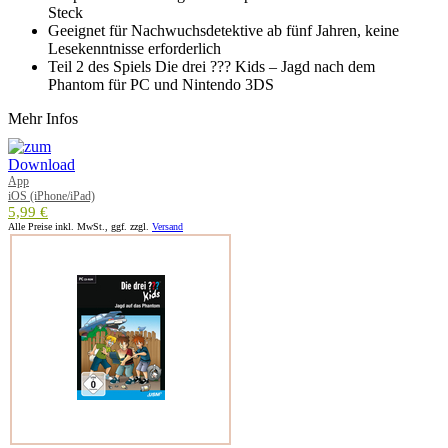
Steck
Geeignet für Nachwuchsdetektive ab fünf Jahren, keine
Lesekenntnisse erforderlich
Teil 2 des Spiels Die drei ??? Kids – Jagd nach dem
Phantom für PC und Nintendo 3DS
Mehr Infos
App
iOS (iPhone/iPad)
5,99 €
Alle Preise inkl. MwSt., ggf. zzgl.
Versand