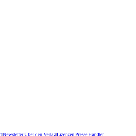
t
|
Newsletter
|
Über den Verlag
|
Lizenzen
|
Presse
|
Händler