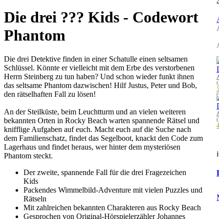
Die drei ??? Kids - Codewort
Phantom
A
Die drei Detektive finden in einer Schatulle einen seltsamen
Schlüssel. Könnte er vielleicht mit dem Erbe des verstorbenen
Herrn Steinberg zu tun haben? Und schon wieder funkt ihnen
(
das seltsame Phantom dazwischen! Hilf Justus, Peter und Bob,
5
den rätselhaften Fall zu lösen!
An der Steilküste, beim Leuchtturm und an vielen weiteren
bekannten Orten in Rocky Beach warten spannende Rätsel und
4
knifflige Aufgaben auf euch. Macht euch auf die Suche nach
dem Familienschatz, findet das Segelboot, knackt den Code zum
Lagerhaus und findet heraus, wer hinter dem mysteriösen
Phantom steckt.
Der zweite, spannende Fall für die drei Fragezeichen
Kids
Packendes Wimmelbild-Adventure mit vielen Puzzles und
Rätseln
Mit zahlreichen bekannten Charakteren aus Rocky Beach
Gesprochen von Original-Hörspielerzähler Johannes