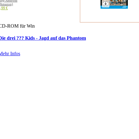
App Android
(Amazon)
,99 €
CD-ROM für Win
Die drei ??? Kids - Jagd auf das Phantom
Mehr Infos