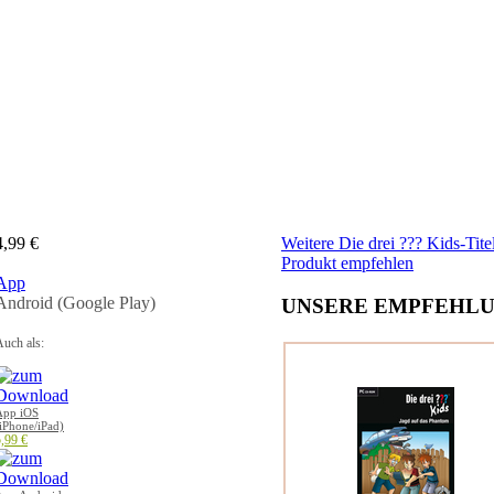
4,99 €
Weitere Die drei ??? Kids-Tite
Produkt empfehlen
App
Android (Google Play)
UNSERE EMPFEHLU
uch als:
App iOS
iPhone/iPad)
,99 €