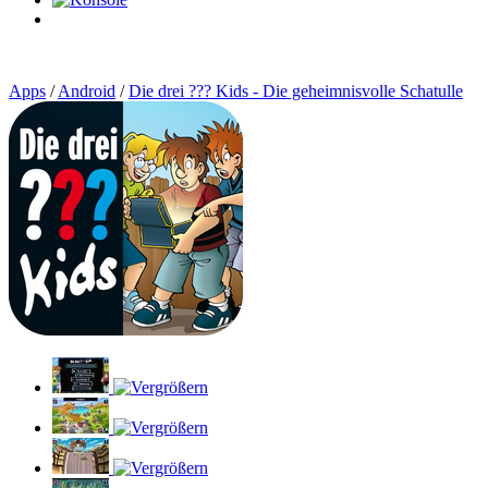
0
Artikel
Apps
/
Android
/
Die drei ??? Kids - Die geheimnisvolle Schatulle