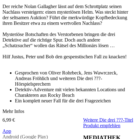
Der reiche Nolan Gallagher lässt auf dem Schrottplatz seinen
Nachlass versteigern: einen mysteriösen Helm. Was steckt hinter
der seltsamen Auktion? Führt die merkwürdige Kopfbedeckung
ihren Besitzer etwa zu einem wertvollen Nachlass?
Mysteriöse Botschaften des Verstorbenen bringen die drei
Detektive auf die richtige Spur. Doch auch andere
„Schatzsucher“ wollen das Rätsel des Millionärs lösen …
Hilf Justus, Peter und Bob den gespenstischen Fall zu knacken!
Gesprochen von Oliver Rohrbeck, Jens Wawrczeck,
Andreas Fröhlich und weiteren Die drei ???-
Hörspielsprechern
Detektiv-Adventure mit vielen bekannten Locations und
Charakteren aus Rocky Beach
Ein komplett neuer Fall für die drei Fragezeichen
Mehr Infos
6,99 €
Weitere Die drei ???-Titel
Produkt empfehlen
App
Android (Google Play)
MEDIATHEK