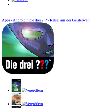
0
Artikel
Apps
/
Android
/
Die drei ??? - Rätsel aus der Geisterwelt