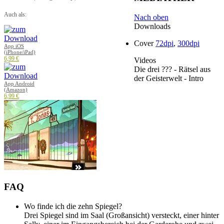
Auch als:
Nach oben
Downloads
Cover
72dpi
,
300dpi
App iOS
(iPhone/iPad)
6,99 €
Videos
Die drei ??? - Rätsel aus
der Geisterwelt - Intro
App Android
(Amazon)
6,99 €
FAQ
Wo finde ich die zehn Spiegel?
Drei Spiegel sind im Saal (Großansicht) versteckt, einer hinter