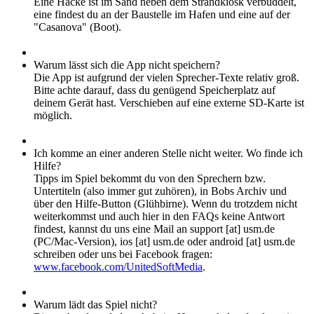
Eine Hacke ist im Sand neben dem Strandkiosk verbuddelt,
eine findest du an der Baustelle im Hafen und eine auf der
"Casanova" (Boot).
Warum lässt sich die App nicht speichern?
Die App ist aufgrund der vielen Sprecher-Texte relativ groß.
Bitte achte darauf, dass du genügend Speicherplatz auf
deinem Gerät hast. Verschieben auf eine externe SD-Karte ist
möglich.
Ich komme an einer anderen Stelle nicht weiter. Wo finde ich
Hilfe?
Tipps im Spiel bekommt du von den Sprechern bzw.
Untertiteln (also immer gut zuhören), in Bobs Archiv und
über den Hilfe-Button (Glühbirne). Wenn du trotzdem nicht
weiterkommst und auch hier in den FAQs keine Antwort
findest, kannst du uns eine Mail an support [at] usm.de
(PC/Mac-Version), ios [at] usm.de oder android [at] usm.de
schreiben oder uns bei Facebook fragen:
www.facebook.com/UnitedSoftMedia
.
Warum lädt das Spiel nicht?