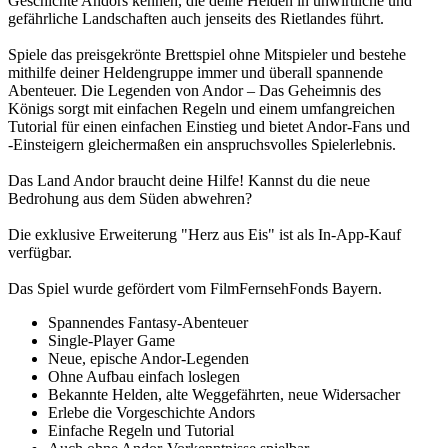
Geschichte Andors kennen, die deine Helden in unwirtliche und
gefährliche Landschaften auch jenseits des Rietlandes führt.
Spiele das preisgekrönte Brettspiel ohne Mitspieler und bestehe
mithilfe deiner Heldengruppe immer und überall spannende
Abenteuer. Die Legenden von Andor – Das Geheimnis des
Königs sorgt mit einfachen Regeln und einem umfangreichen
Tutorial für einen einfachen Einstieg und bietet Andor-Fans und
-Einsteigern gleichermaßen ein anspruchsvolles Spielerlebnis.
Das Land Andor braucht deine Hilfe! Kannst du die neue
Bedrohung aus dem Süden abwehren?
Die exklusive Erweiterung "Herz aus Eis" ist als In-App-Kauf
verfügbar.
Das Spiel wurde gefördert vom FilmFernsehFonds Bayern.
Spannendes Fantasy-Abenteuer
Single-Player Game
Neue, epische Andor-Legenden
Ohne Aufbau einfach loslegen
Bekannte Helden, alte Weggefährten, neue Widersacher
Erlebe die Vorgeschichte Andors
Einfache Regeln und Tutorial