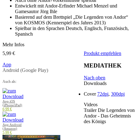
Auch ohne Andor-Vorkenntnisse spielbar
Entwickelt mit Andor-Erfinder Michael Menzel und
Gamesautor Jörg Ihle
Basierend auf dem Brettspiel „Die Legenden von Andor“
von KOSMOS (Kennerspiel des Jahres 2013)
Spielbar in den Sprachen Deutsch, Englisch, Französisch,
Spanisch
Mehr Infos
5,99 €
Produkt empfehlen
App
MEDIATHEK
Android (Google Play)
Nach oben
Auch als:
Downloads
Cover
72dpi
,
300dpi
App iOS
Videos
(iPhone/iPad)
6,99 €
Trailer Die Legenden von
Andor - Das Geheimnis
des Königs
App Android
(Amazon)
5,99 €