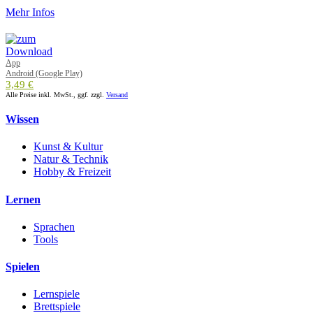
Mehr Infos
App
Android (Google Play)
3,49 €
Alle Preise inkl. MwSt., ggf. zzgl.
Versand
Wissen
Kunst & Kultur
Natur & Technik
Hobby & Freizeit
Lernen
Sprachen
Tools
Spielen
Lernspiele
Brettspiele