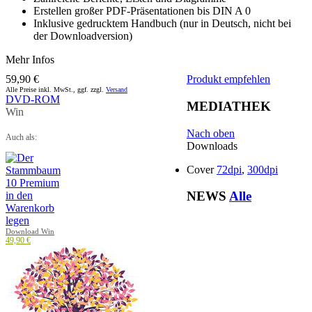
Erstellen großer PDF-Präsentationen bis DIN A 0
Inklusive gedrucktem Handbuch (nur in Deutsch, nicht bei
der Downloadversion)
Mehr Infos
59,90 €
Produkt empfehlen
Alle Preise inkl. MwSt., ggf. zzgl.
Versand
DVD-ROM
MEDIATHEK
Win
Nach oben
Auch als:
Downloads
Cover
72dpi
,
300dpi
NEWS
Alle
Download Win
49,90 €