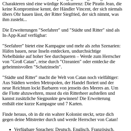
Charakteren sind eine würdige Konkurrenz: Die Piratin Jean, die
keine Kompromisse kennt, der Händler Vincent, der sich niemals
übers Ohr hauen lässt, der Ritter Siegfried, der sich nimmt, was
ihm zusteht...
Die Erweiterungen "Seefahrer" und "Städte und Ritter" sind als
In-App-Kauf verfügbar:
"Seefahrer" bietet eine Kampagne und mehr als zehn Szenarien:
Häfen bauen, neue Inseln entdecken, undurchsichtige
Nebelbänke auf hoher See durchqueren – Werde zum Herrscher
von "Groß Catan", reise durch "Ozeanien" oder entdecke die
geheimnisvollen "Schatzinseln".
"Städte und Ritter" macht die Welt von Catan noch vielfältiger:
Aus Städten werden Metropolen, der Handel floriert und der
neue Reichtum lockt Barbaren von jenseits des Meeres an. Um
die Flotte abzuwehren, musst du ein Ritterheer aufstellen und
kannst zusätzliche Siegpunkte gewinnen! Die Erweiterung
enthält eine kurze Kampagne und 7 Karten.
Finde heraus, ob in dir ein wahrer Kolonist steckt, setze dich
gegen deine Mitstreiter durch und werde Herrscher von Catan!
Verfügbare Sprachen: Deutsch, Englisch, Französisch,