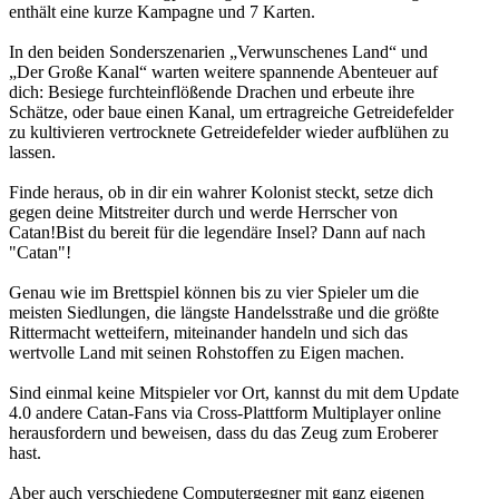
enthält eine kurze Kampagne und 7 Karten.
In den beiden Sonderszenarien „Verwunschenes Land“ und
„Der Große Kanal“ warten weitere spannende Abenteuer auf
dich: Besiege furchteinflößende Drachen und erbeute ihre
Schätze, oder baue einen Kanal, um ertragreiche Getreidefelder
zu kultivieren vertrocknete Getreidefelder wieder aufblühen zu
lassen.
Finde heraus, ob in dir ein wahrer Kolonist steckt, setze dich
gegen deine Mitstreiter durch und werde Herrscher von
Catan!Bist du bereit für die legendäre Insel? Dann auf nach
"Catan"!
Genau wie im Brettspiel können bis zu vier Spieler um die
meisten Siedlungen, die längste Handelsstraße und die größte
Rittermacht wetteifern, miteinander handeln und sich das
wertvolle Land mit seinen Rohstoffen zu Eigen machen.
Sind einmal keine Mitspieler vor Ort, kannst du mit dem Update
4.0 andere Catan-Fans via Cross-Plattform Multiplayer online
herausfordern und beweisen, dass du das Zeug zum Eroberer
hast.
Aber auch verschiedene Computergegner mit ganz eigenen