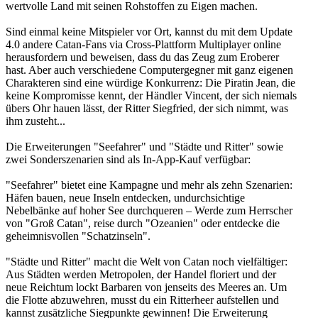
wertvolle Land mit seinen Rohstoffen zu Eigen machen.
Sind einmal keine Mitspieler vor Ort, kannst du mit dem Update
4.0 andere Catan-Fans via Cross-Plattform Multiplayer online
herausfordern und beweisen, dass du das Zeug zum Eroberer
hast. Aber auch verschiedene Computergegner mit ganz eigenen
Charakteren sind eine würdige Konkurrenz: Die Piratin Jean, die
keine Kompromisse kennt, der Händler Vincent, der sich niemals
übers Ohr hauen lässt, der Ritter Siegfried, der sich nimmt, was
ihm zusteht...
Die Erweiterungen "Seefahrer" und "Städte und Ritter" sowie
zwei Sonderszenarien sind als In-App-Kauf verfügbar:
"Seefahrer" bietet eine Kampagne und mehr als zehn Szenarien:
Häfen bauen, neue Inseln entdecken, undurchsichtige
Nebelbänke auf hoher See durchqueren – Werde zum Herrscher
von "Groß Catan", reise durch "Ozeanien" oder entdecke die
geheimnisvollen "Schatzinseln".
"Städte und Ritter" macht die Welt von Catan noch vielfältiger:
Aus Städten werden Metropolen, der Handel floriert und der
neue Reichtum lockt Barbaren von jenseits des Meeres an. Um
die Flotte abzuwehren, musst du ein Ritterheer aufstellen und
kannst zusätzliche Siegpunkte gewinnen! Die Erweiterung