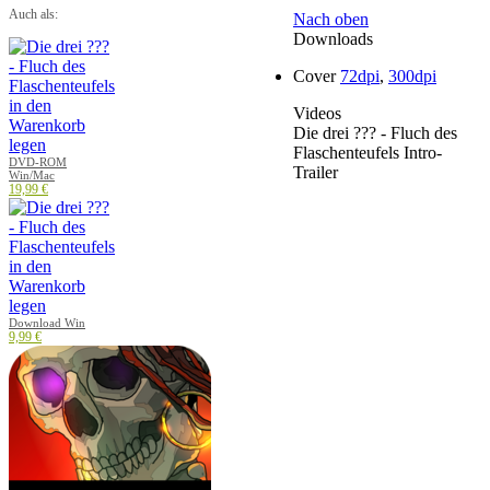
Auch als:
Nach oben
Downloads
Cover
72dpi
,
300dpi
Videos
Die drei ??? - Fluch des
Flaschenteufels Intro-
DVD-ROM
Trailer
Win/Mac
19,99 €
Download Win
9,99 €