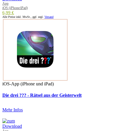
App
iOS (iPhone/iPad)
6,99 €
Alle Preise inkl. MwSt., ggf. zzgl.
Versand
iOS-App (iPhone und iPad)
Die drei ??? - Rätsel aus der Geisterwelt
Mehr Infos