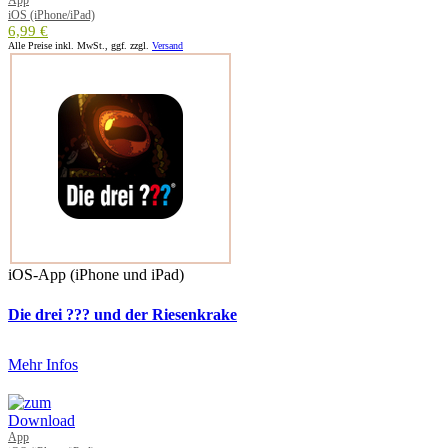
App
iOS (iPhone/iPad)
6,99 €
Alle Preise inkl. MwSt., ggf. zzgl.
Versand
iOS-App (iPhone und iPad)
Die drei ??? und der Riesenkrake
Mehr Infos
App