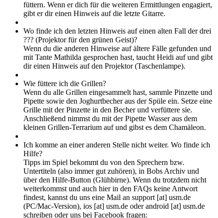
füttern. Wenn er dich für die weiteren Ermittlungen engagiert,
gibt er dir einen Hinweis auf die letzte Gitarre.
Wo finde ich den letzten Hinweis auf einen alten Fall der drei
??? (Projektor für den grünen Geist)?
Wenn du die anderen Hinweise auf ältere Fälle gefunden und
mit Tante Mathilda gesprochen hast, taucht Heidi auf und gibt
dir einen Hinweis auf den Projektor (Taschenlampe).
Wie füttere ich die Grillen?
Wenn du alle Grillen eingesammelt hast, sammle Pinzette und
Pipette sowie den Joghurtbecher aus der Spüle ein. Setze eine
Grille mit der Pinzette in den Becher und verfüttere sie.
Anschließend nimmst du mit der Pipette Wasser aus dem
kleinen Grillen-Terrarium auf und gibst es dem Chamäleon.
Ich komme an einer anderen Stelle nicht weiter. Wo finde ich
Hilfe?
Tipps im Spiel bekommt du von den Sprechern bzw.
Untertiteln (also immer gut zuhören), in Bobs Archiv und
über den Hilfe-Button (Glühbirne). Wenn du trotzdem nicht
weiterkommst und auch hier in den FAQs keine Antwort
findest, kannst du uns eine Mail an support [at] usm.de
(PC/Mac-Version), ios [at] usm.de oder android [at] usm.de
schreiben oder uns bei Facebook fragen: