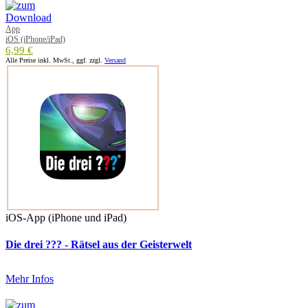
App
iOS (iPhone/iPad)
6,99 €
Alle Preise inkl. MwSt., ggf. zzgl.
Versand
iOS-App (iPhone und iPad)
Die drei ??? - Rätsel aus der Geisterwelt
Mehr Infos