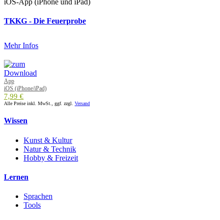
iOS-App (iPhone und iPad)
TKKG - Die Feuerprobe
Mehr Infos
App
iOS (iPhone/iPad)
7,99 €
Alle Preise inkl. MwSt., ggf. zzgl.
Versand
Wissen
Kunst & Kultur
Natur & Technik
Hobby & Freizeit
Lernen
Sprachen
Tools