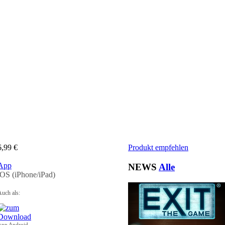
6,99 €
Produkt empfehlen
App
NEWS
Alle
iOS (iPhone/iPad)
uch als:
App Android