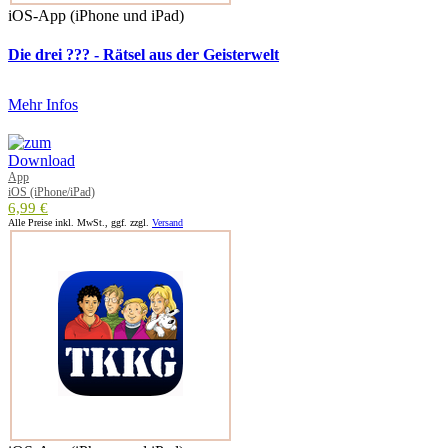
iOS-App (iPhone und iPad)
Die drei ??? - Rätsel aus der Geisterwelt
Mehr Infos
App
iOS (iPhone/iPad)
6,99 €
Alle Preise inkl. MwSt., ggf. zzgl.
Versand