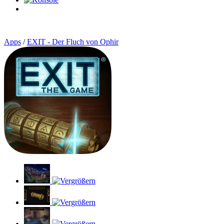
0
Artikel
Apps
/
EXIT - Der Fluch von Ophir