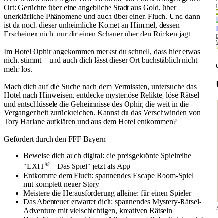
(
Ort: Gerüchte über eine angebliche Stadt aus Gold, über
5
unerklärliche Phänomene und auch über einen Fluch. Und dann
ist da noch dieser unheimliche Komet an Himmel, dessen
Erscheinen nicht nur dir einen Schauer über den Rücken jagt.
7
Im Hotel Ophir angekommen merkst du schnell, dass hier etwas
nicht stimmt – und auch dich lässt dieser Ort buchstäblich nicht
mehr los.
Mach dich auf die Suche nach dem Vermissten, untersuche das
Hotel nach Hinweisen, entdecke mysteriöse Relikte, löse Rätsel
und entschlüssele die Geheimnisse des Ophir, die weit in die
Vergangenheit zurückreichen. Kannst du das Verschwinden von
Tory Harlane aufklären und aus dem Hotel entkommen?
Gefördert durch den FFF Bayern
Beweise dich auch digital: die preisgekrönte Spielreihe
®
"EXIT
– Das Spiel" jetzt als App
Entkomme dem Fluch: spannendes Escape Room-Spiel
mit komplett neuer Story
Meistere die Herausforderung alleine: für einen Spieler
Das Abenteuer erwartet dich: spannendes Mystery-Rätsel-
Adventure mit vielschichtigen, kreativen Rätseln