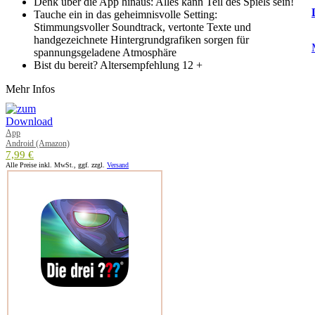
Denk über die App hinaus: Alles kann Teil des Spiels sein!
Tauche ein in das geheimnisvolle Setting:
Stimmungsvoller Soundtrack, vertonte Texte und
handgezeichnete Hintergrundgrafiken sorgen für
spannungsgeladene Atmosphäre
Bist du bereit? Altersempfehlung 12 +
Mehr Infos
App
Android (Amazon)
7,99 €
Alle Preise inkl. MwSt., ggf. zzgl.
Versand