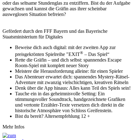
oder das seltsame Stundenglas zu entziffern. Bist du der Aufgabe
gewachsen und kannst die Gräfin aus ihrer scheinbar
ausweglosen Situation befreien?
Gefördert durch den FFF Bayern und das Bayerische
Staatsministerium für Digitales
Beweise dich auch digital: mit der zweiten App zur
®
preisgekrönten Spielreihe "EXIT
– Das Spiel“
Rette die Gräfin – und dich selbst: spannendes Escape
Room-Spiel mit komplett neuer Story
Meistere die Herausforderung alleine: für einen Spieler
Das Abenteuer erwartet dich: spannendes Mystery-Rätsel-
Adventure mit zwanzig vielschichtigen, kreativen Rätseln
Denk über die App hinaus: Alles kann Teil des Spiels sein!
Tauche ein in das geheimnisvolle Setting: Ein
stimmungsvoller Soundtrack, handgezeichnete Grafiken
und vertonte Erzähler-Texte versetzen dich direkt in die
historische Atmosphäre von Schloss Greifenstein.
Bist du bereit? Altersempfehlung 12 +
Mehr Infos