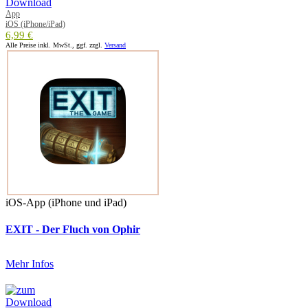
App
iOS (iPhone/iPad)
6,99 €
Alle Preise inkl. MwSt., ggf. zzgl.
Versand
iOS-App (iPhone und iPad)
EXIT - Der Fluch von Ophir
Mehr Infos