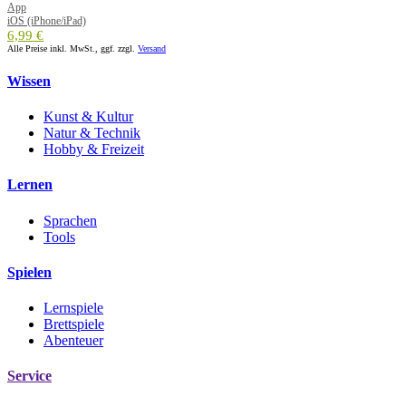
App
iOS (iPhone/iPad)
6,99 €
Alle Preise inkl. MwSt., ggf. zzgl.
Versand
Wissen
Kunst & Kultur
Natur & Technik
Hobby & Freizeit
Lernen
Sprachen
Tools
Spielen
Lernspiele
Brettspiele
Abenteuer
Service