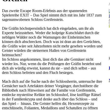
A
Das zweite Escape Room-Erlebnis aus der spannenden
Spielereihe EXIT – Das Spiel nimmt dich mit ins Jahr 1837 zum
sagenumwobenen Schloss Greifenstein.
(
6
Die Gräfin höchstpersönlich hat dich eingeladen, um ihr als
Experte beizustehen. Weder die holprige Kutschfahrt durch die
nebligen Wälder noch die Warnungen der Einheimischen
können dich abschrecken. Doch was ist dran an den Gerüchten,
die Gräfin wäre seit Jahrzehnten nicht mehr gesehen worden und
Geister würden die steinernen Hallen von Greifenstein
heimsuchen?
Im Schloss angekommen, lässt dich das alte Gemäuer nicht
wieder los. Nur, wenn du die Prüfungen der Gräfin bestehst und
dich als würdig erweist, kannst du sie – und dich selbst – aus
dem Schloss befreien und den Fluch besiegen.
Mach dich auf die Suche nach der Schlossherrin, untersuche ihre
Gemächer nach Artefakten deiner Vorgänger, durchstöbere die
Bibliothek nach Hinweisen auf die Familie von Greifenstein,
entdecke mysteriöse Relikte im Schlosshof, löse knifflige Rätsel
in der Familienkrypta und denke auch über das Schloss – und
das Spiel – hinaus. Die Geister helfen dir, Hexenrezepte zu
entschlüsseln, Folianten, Medaillons und Schatullen zu öffnen