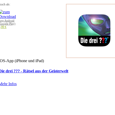
uch als:
App Android
Google Play)
,99 €
iOS-App (iPhone und iPad)
Die drei ??? - Rätsel aus der Geisterwelt
Mehr Infos