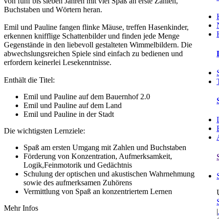
von fünf bis sieben Jahren mit viel Spaß an erste Zahlen,
Buchstaben und Wörtern heran.
Emil und Pauline fangen flinke Mäuse, treffen Hasenkinder,
erkennen knifflige Schattenbilder und finden jede Menge
Gegenstände in den liebevoll gestalteten Wimmelbildern. Die
abwechslungsreichen Spiele sind einfach zu bedienen und
erfordern keinerlei Lesekenntnisse.
Enthält die Titel:
Emil und Pauline auf dem Bauernhof 2.0
Emil und Pauline auf dem Land
Emil und Pauline in der Stadt
Die wichtigsten Lernziele:
Spaß am ersten Umgang mit Zahlen und Buchstaben
Förderung von Konzentration, Aufmerksamkeit,
Logik,Feinmotorik und Gedächtnis
Schulung der optischen und akustischen Wahrnehmung
sowie des aufmerksamen Zuhörens
Vermittlung von Spaß an konzentriertem Lernen
Mehr Infos
|