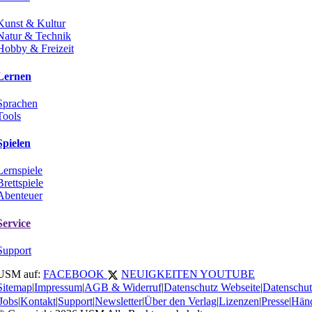
Kunst & Kultur
Natur & Technik
Hobby & Freizeit
Lernen
Sprachen
Tools
Spielen
Lernspiele
Brettspiele
Abenteuer
Service
Support
USM auf:
FACEBOOK
NEUIGKEITEN
YOUTUBE
Sitemap
|
Impressum
|
AGB & Widerruf
|
Datenschutz Webseite
|
Datenschu
Jobs
|
Kontakt
|
Support
|
Newsletter
|
Über den Verlag
|
Lizenzen
|
Presse
|
Händ