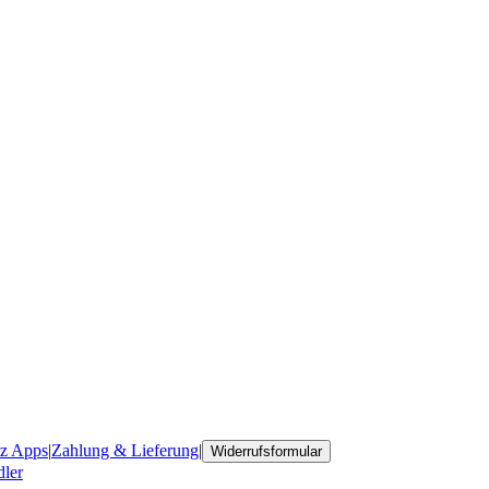
tz Apps
|
Zahlung & Lieferung
|
Widerrufsformular
ler