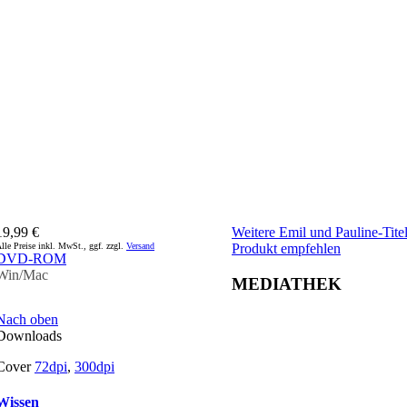
19,99 €
Weitere Emil und Pauline-Tite
lle Preise inkl. MwSt., ggf. zzgl.
Versand
Produkt empfehlen
DVD-ROM
Win/Mac
MEDIATHEK
Nach oben
Downloads
Cover
72dpi
,
300dpi
Wissen