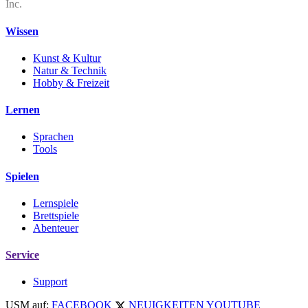
Inc.
Wissen
Kunst & Kultur
Natur & Technik
Hobby & Freizeit
Lernen
Sprachen
Tools
Spielen
Lernspiele
Brettspiele
Abenteuer
Service
Support
USM auf:
FACEBOOK
NEUIGKEITEN
YOUTUBE