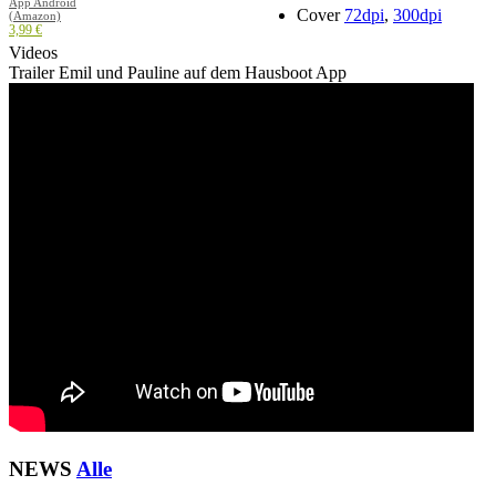
App Android
Cover
72dpi
,
300dpi
(Amazon)
3,99 €
Videos
Trailer Emil und Pauline auf dem Hausboot App
NEWS
Alle