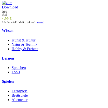
App
iPad
4,99 €
Alle Preise inkl. MwSt., ggf. zzgl.
Versand
Wissen
Kunst & Kultur
Natur & Technik
Hobby & Freizeit
Lernen
Sprachen
Tools
Spielen
Lernspiele
Brettspiele
Abenteuer