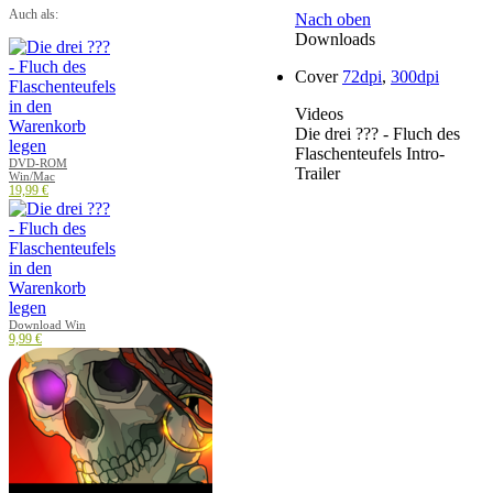
Auch als:
Nach oben
Downloads
Cover
72dpi
,
300dpi
Videos
Die drei ??? - Fluch des
Flaschenteufels Intro-
DVD-ROM
Trailer
Win/Mac
19,99 €
Download Win
9,99 €