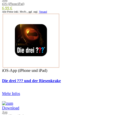
App
iOS (iPhone/iPad)
6,99 €
Alle Preise inkl. MwSt., ggf. zzgl.
Versand
iOS-App (iPhone und iPad)
Die drei ??? und der Riesenkrake
Mehr Infos
App