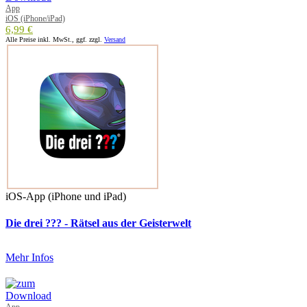
App
iOS (iPhone/iPad)
6,99 €
Alle Preise inkl. MwSt., ggf. zzgl.
Versand
iOS-App (iPhone und iPad)
Die drei ??? - Rätsel aus der Geisterwelt
Mehr Infos