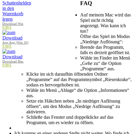
FAQ
Auf meinem Mac wird das
Spiel nicht richtig
Download Win
angezeigt. Was kann ich
9,99 €
tun?
Öffne das Spiel im Modus
„Niedrige Auflösung“:
App App (Win 10)
9,99 €
Beende das Programm,
falls es derzeit geöffnet ist.
Wähle im Finder im Menü
Download Mac
„Gehe zu“ die Option
9,99 €
„Programme“ aus.
Klicke im sich daraufhin öffnenden Ordner
„Programme“ auf das Programmsymbol „Riesenkrake“,
sodass es hervorgehoben ist.
Wähle im Menü „Ablage“ die Option „Informationen“
aus.
Setze ein Häkchen neben „In niedriger Auflösung
öffnen“, um den Modus „Niedrige Auflösung“ zu
aktivieren.
Schließe das Fenster und doppelklicke auf das
Programm, um es wieder zu öffnen.
Ich komme an einer anderen Stelle nicht weiter. Wo finde ich