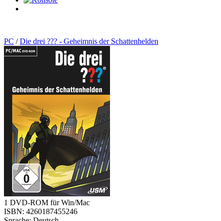
0
Artikel
PC
/
Die drei ??? - Geheimnis der Schattenhelden
1 DVD-ROM für Win/Mac
ISBN: 4260187455246
Sprache: Deutsch