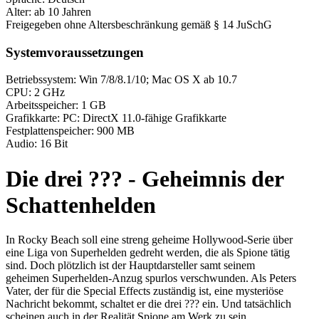
Alter: ab 10 Jahren
Freigegeben ohne Altersbeschränkung gemäß § 14 JuSchG
Systemvoraussetzungen
Betriebssystem: Win 7/8/8.1/10; Mac OS X ab 10.7
CPU: 2 GHz
Arbeitsspeicher: 1 GB
Grafikkarte: PC: DirectX 11.0-fähige Grafikkarte
Festplattenspeicher: 900 MB
Audio: 16 Bit
Die drei ??? - Geheimnis der
Schattenhelden
In Rocky Beach soll eine streng geheime Hollywood-Serie über
eine Liga von Superhelden gedreht werden, die als Spione tätig
sind. Doch plötzlich ist der Hauptdarsteller samt seinem
geheimen Superhelden-Anzug spurlos verschwunden. Als Peters
Vater, der für die Special Effects zuständig ist, eine mysteriöse
Nachricht bekommt, schaltet er die drei ??? ein. Und tatsächlich
scheinen auch in der Realität Spione am Werk zu sein …