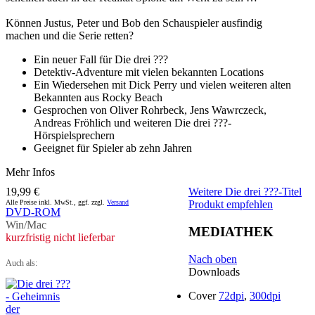
Können Justus, Peter und Bob den Schauspieler ausfindig
machen und die Serie retten?
Ein neuer Fall für Die drei ???
Detektiv-Adventure mit vielen bekannten Locations
Ein Wiedersehen mit Dick Perry und vielen weiteren alten
Bekannten aus Rocky Beach
Gesprochen von Oliver Rohrbeck, Jens Wawrczeck,
Andreas Fröhlich und weiteren Die drei ???-
Hörspielsprechern
Geeignet für Spieler ab zehn Jahren
Mehr Infos
19,99 €
Weitere Die drei ???-Titel
Alle Preise inkl. MwSt., ggf. zzgl.
Versand
Produkt empfehlen
DVD-ROM
Win/Mac
MEDIATHEK
kurzfristig nicht lieferbar
Nach oben
Auch als:
Downloads
Cover
72dpi
,
300dpi