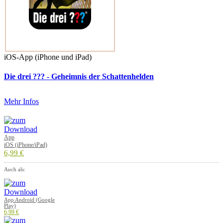
iOS-App (iPhone und iPad)
Die drei ??? - Geheimnis der Schattenhelden
Mehr Infos
App
iOS (iPhone/iPad)
6,99 €
Auch als:
App Android (Google
Play)
6,99 €