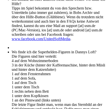
Hilfe?
Tipps im Spiel bekommt du von den Sprechern bzw.
Untertiteln (also immer gut zuhören), in Bobs Archiv und
über den Hilfe-Button (Glühbirne). Wenn du trotzdem nicht
weiterkommst und auch hier in den FAQs keine Antwort
findest, kannst du uns eine Mail an support [at] usm.de
(PC/Mac-Version), ios [at] usm.de oder android [at] usm.de
schreiben oder uns bei Facebook fragen:
www.facebook.com/UnitedSoftMedia
.
Wo finde ich die Superhelden-Figuren in Dannys Loft?
Die Figuren sind hier verteilt:
4 auf dem Wohnzimmerboden
3 in der Küche (hinter der Kaffeemaschine, hinter dem Müsli
und hinter dem Katzenfutter)
1 auf dem Fensterrahmen
1 auf dem Sofa,
1 auf dem Tisch
1 unter dem Tisch
1 rechts neben dem Bett
1 unter dem Kopfkissen
1 an der Pinnwand (links unten)
Die letzte Figur findet man, wenn man das Sternbild an der
Schlafzimmerwand entdeckt hast. Dafür muss man einen