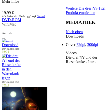
Mehr Infos
Weitere Die drei ???-Titel
19,99 €
Produkt empfehlen
Alle Preise inkl. MwSt., ggf. zzgl.
Versand
DVD-ROM
MEDIATHEK
Win/Mac
Nach oben
Auch als:
Downloads
Cover
72dpi
,
300dpi
Download Mac
9,99 €
Videos
Die drei ??? und der
Riesenkrake - Intro
Download Win
9,99 €