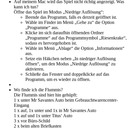
Auf meinem Mac wird das Spiel nicht richtig angezeigt. Was
kann ich tun?
Öffne das Spiel im Modus „Niedrige Auflösung“:
Beende das Programm, falls es derzeit geöffnet ist.
Wähle im Finder im Menü „Gehe zu“ die Option
„Programme“ aus.
Klicke im sich daraufhin öffnenden Ordner
„Programme“ auf das Programmsymbol „Riesenkrake“,
sodass es hervorgehoben ist.
Wähle im Menü „Ablage“ die Option „Informationen“
aus.
Setze ein Häkchen neben „In niedriger Auflösung
öffnen“, um den Modus „Niedrige Auflösung“ zu
aktivieren.
Schließe das Fenster und doppelklicke auf das
Programm, um es wieder zu öffnen.
Wo finde ich die Flummis?
Die Flummis sind hier hin gehüpft:
1 x unter Mr Savantes Auto beim Gebrauchtwarencenter-
Eingang
1 x auf, 1x unter und 1x in Mr Savantes Auto
1 x auf und 1x unter Titus‘ Auto
3 x vor Büro-Schild
2 x beim alten Briefkasten