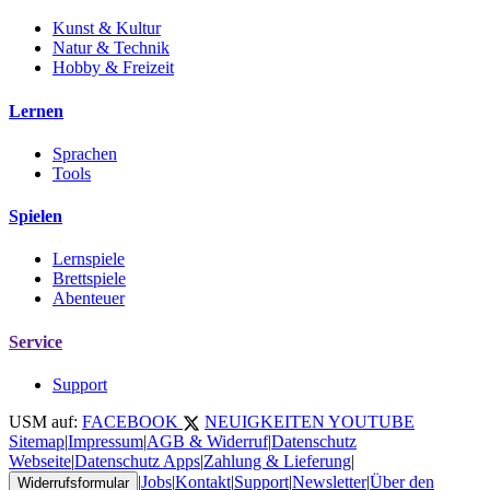
Kunst & Kultur
Natur & Technik
Hobby & Freizeit
Lernen
Sprachen
Tools
Spielen
Lernspiele
Brettspiele
Abenteuer
Service
Support
USM auf:
FACEBOOK
NEUIGKEITEN
YOUTUBE
Sitemap
|
Impressum
|
AGB & Widerruf
|
Datenschutz
Webseite
|
Datenschutz Apps
|
Zahlung & Lieferung
|
|
Jobs
|
Kontakt
|
Support
|
Newsletter
|
Über den
Widerrufsformular