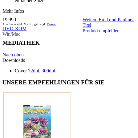
einfacher Sätze
Mehr Infos
19,99 €
Weitere Emil und Pauline-
Alle Preise inkl. MwSt., ggf. zzgl.
Versand
Titel
DVD-ROM
Produkt empfehlen
Win/Mac
MEDIATHEK
Nach oben
Downloads
Cover
72dpi
,
300dpi
UNSERE EMPFEHLUNGEN FÜR SIE