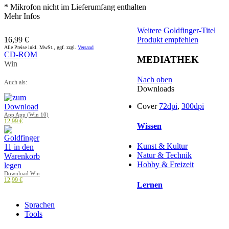
* Mikrofon nicht im Lieferumfang enthalten
Mehr Infos
Weitere Goldfinger-Titel
16,99 €
Produkt empfehlen
Alle Preise inkl. MwSt., ggf. zzgl.
Versand
CD-ROM
MEDIATHEK
Win
Nach oben
Auch als:
Downloads
Cover
72dpi
,
300dpi
App App (Win 10)
12,99 €
Wissen
Kunst & Kultur
Natur & Technik
Hobby & Freizeit
Download Win
12,99 €
Lernen
Sprachen
Tools