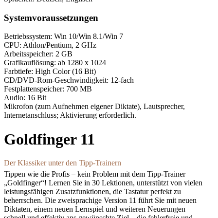
Systemvoraussetzungen
Betriebssystem: Win 10/Win 8.1/Win 7
CPU: Athlon/Pentium, 2 GHz
Arbeitsspeicher: 2 GB
Grafikauflösung: ab 1280 x 1024
Farbtiefe: High Color (16 Bit)
CD/DVD-Rom-Geschwindigkeit: 12-fach
Festplattenspeicher: 700 MB
Audio: 16 Bit
Mikrofon (zum Aufnehmen eigener Diktate), Lautsprecher,
Internetanschluss; Aktivierung erforderlich.
Goldfinger 11
Der Klassiker unter den Tipp-Trainern
Tippen wie die Profis – kein Problem mit dem Tipp-Trainer
„Goldfinger“! Lernen Sie in 30 Lektionen, unterstützt von vielen
leistungsfähigen Zusatzfunktionen, die Tastatur perfekt zu
beherrschen. Die zweisprachige Version 11 führt Sie mit neuen
Diktaten, einem neuen Lernspiel und weiteren Neuerungen
schnell und effektiv ans gewünschte Ziel – die fehlerfreie und