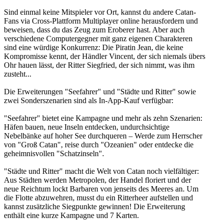
Sind einmal keine Mitspieler vor Ort, kannst du andere Catan-
Fans via Cross-Plattform Multiplayer online herausfordern und
beweisen, dass du das Zeug zum Eroberer hast. Aber auch
verschiedene Computergegner mit ganz eigenen Charakteren
sind eine würdige Konkurrenz: Die Piratin Jean, die keine
Kompromisse kennt, der Händler Vincent, der sich niemals übers
Ohr hauen lässt, der Ritter Siegfried, der sich nimmt, was ihm
zusteht...
Die Erweiterungen "Seefahrer" und "Städte und Ritter" sowie
zwei Sonderszenarien sind als In-App-Kauf verfügbar:
"Seefahrer" bietet eine Kampagne und mehr als zehn Szenarien:
Häfen bauen, neue Inseln entdecken, undurchsichtige
Nebelbänke auf hoher See durchqueren – Werde zum Herrscher
von "Groß Catan", reise durch "Ozeanien" oder entdecke die
geheimnisvollen "Schatzinseln".
"Städte und Ritter" macht die Welt von Catan noch vielfältiger:
Aus Städten werden Metropolen, der Handel floriert und der
neue Reichtum lockt Barbaren von jenseits des Meeres an. Um
die Flotte abzuwehren, musst du ein Ritterheer aufstellen und
kannst zusätzliche Siegpunkte gewinnen! Die Erweiterung
enthält eine kurze Kampagne und 7 Karten.