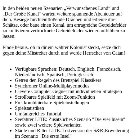
In den beiden neuen Szenarien „Verwunschenes Land“ und
„Der Große Kanal“ warten weitere spannende Abenteuer auf
dich. Besiege furchteinflößende Drachen und erbeute ihre
Schätze, oder baue einen Kanal, um ertragreiche Getreidefelder
zu kultivieren vertrocknete Getreidefelder wieder aufblühen zu
lassen.
Finde heraus, ob in dir ein wahrer Kolonist steckt, setze dich
gegen deine Mitstreiter durch und werde Herrscher von Catan!
Verfügbare Sprachen: Deutsch, Englisch, Französisch,
Niederländisch, Spanisch, Portugiesisch
Getreu den Regeln des Brettspiel-Klassikers
Synchroner Online-Multiplayermodus
Clevere Computer-Gegner mit individuellen Strategien
Scrollbares Spielfeld mit Zoom-Funktion
Frei kombinierbare Spieleinstellungen
Spielstatistiken
Umfangreiches Tutorial
Seefahrer-LITE: Zusätzliches Szenario "Die vier Inseln"
sowie zwei weitere Spielvarianten
Städte und Ritter LITE: Testversion der S&R-Erweiterung
im Szenario "Die erste Insel"